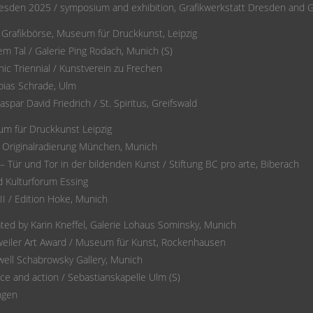
sden 2025 / symposium and exhibition, Grafikwerkstatt Dresden and G
 Grafikbörse, Museum für Druckkunst, Leipzig
m Tal / Galerie Ping Rodach, Munich (S)
hic Triennial / Kunstverein zu Frechen
bias Schrade, Ulm
spar David Friedrich / St. Spiritus, Greifswald
um für Druckkunst Leipzig
r Originalradierung München, Munich
– Tür und Tor in der bildenden Kunst / Stiftung BC pro arte, Biberach
d Kulturforum Essing
II / Edition Hoke, Munich
urated by Karin Kneffel, Galerie Lohaus Sominsky, Munich
nweiler Art Award / Museum für Kunst, Rockenhausen
well Schabrowsky Gallery, Munich
ce and action / Sebastianskapelle Ulm (S)
ingen