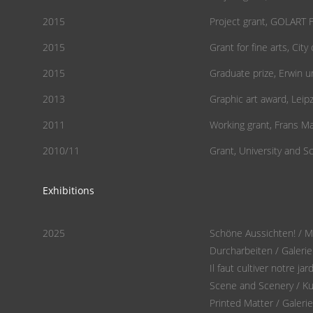
2015
Project grant, GOLART 
2015
Grant for fine arts, City
2015
Graduate prize, Erwin u
2013
Graphic art award, Leipz
2011
Working grant, Frans M
2010/11
Grant, University and S
Exhibitions
2025
Schöne Aussichten! / M
Durcharbeiten / Galeri
Il faut cultiver notre j
Scene and Scenery / Kun
Printed Matter / Galeri