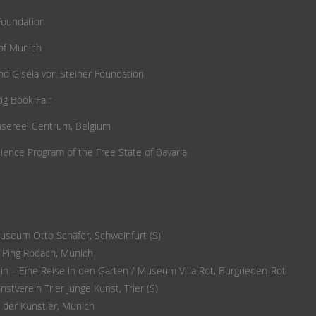
Foundation
 of Munich
nd Gisela von Steiner Foundation
ig Book Fair
asereel Centrum, Belgium
cience Program of the Free State of Bavaria
useum Otto Schäfer, Schweinfurt (S)
e Ping Rodach, Munich
ardin – Eine Reise in den Garten / Museum Villa Rot, Burgrieden-Rot
stverein Trier Junge Kunst, Trier (S)
e der Künstler, Munich