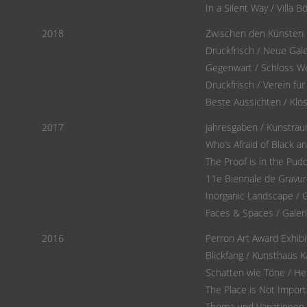
In a Silent Way / Villa
2018
Zwischen den Künsten u
Druckfrisch / Neue Gal
Gegenwart / Schloss We
Druckfrisch / Verein fü
Beste Aussichten / Klo
2017
Jahresgaben / Kunstra
Who’s Afraid of Black a
The Proof is in the Pud
11e Biennale de Gravur
Inorganic Landscape / 
Faces & Spaces / Galeri
2016
Perron Art Award Exhibi
Blickfang / Kunsthaus 
Schatten wie Töne / H
The Place is Not Importa
Thema und Variationen 