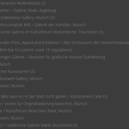
stverein Wolfenbüttel (S)
gether / Galerie Noah, Augsburg
chabrowsky Gallery, Munich (S)
ofessionalität #40 / Galerie der Künstler, Munich
tische Galerie im Kulturforum Klosterkirche, Traunstein (S)
der-Preis, Award and Exhibition / Alte Schlosserei des Marienhospitals,
lled due to current covid-19 regulations)
ininger-Galerie – Museum für grafische Künste Quedlinburg
Munich
her Kunstverein (S)
Boutwell Gallery, Munich
nstler, Munich
lte kann es in der Welt nicht geben / Kunstverein Celle (S)
n / Verein für Originalradierung München, Munich
e / Kunstforum Münchner Bank, Munich
ionen, Munich
b? / Städtische Galerie Markt Bruckmühl (S)