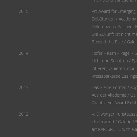
2015
Art Award for Emerging 
Debütanten / Academy o
Differenzen / Pasinger 
Die Zukunft ist nicht me
Beyond the Pale / Gale
2014
Hofer – Kern – Pagel / G
Licht und Schatten / E
Zitieren, variieren, mod
Kreissparkasse Esslinge
2013
Das kleine Format / Kög
Aus der Akademie / Gal
Graphic Art Award Exhibi
2012
V. Ellwanger Kunstausst
Underworld / Galerie f 
art KARLSRUHE with e.a