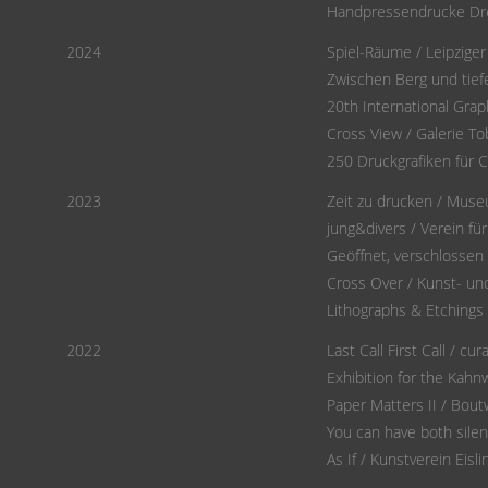
Handpressendrucke Dre
2024
Spiel-Räume / Leipziger
Zwischen Berg und tiefe
20th International Grap
Cross View / Galerie To
250 Druckgrafiken für Ca
2023
Zeit zu drucken / Muse
jung&divers / Verein fü
Geöffnet, verschlossen 
Cross Over / Kunst- un
Lithographs & Etchings 
2022
Last Call First Call / c
Exhibition for the Kah
Paper Matters II / Bout
You can have both silen
As If / Kunstverein Eisl