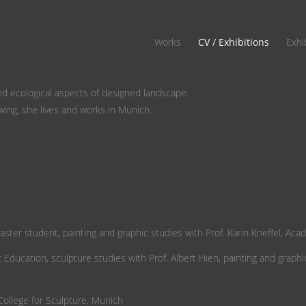
Works
CV / Exhibitions
Exhi
and ecological aspects of designed landscape.
wing, she lives and works in Munich.
ster student, painting and graphic studies with Prof. Karin Kneffel, Ac
t Education, sculpture studies with Prof. Albert Hien, painting and graph
College for Sculpture, Munich