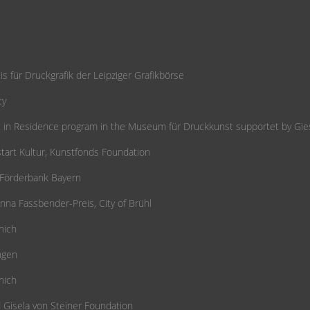
is für Druckgrafik der Leipziger Grafikbörse
ty
ist in Residence program in the Museum für Druckkunst supportet by Gie
tart Kultur, Kunstfonds Foundation
A Förderbank Bayern
nna Fassbender-Preis, City of Brühl
nich
ingen
nich
d Gisela von Steiner Foundation