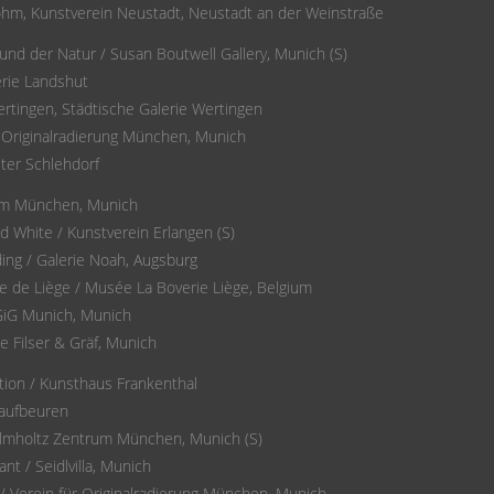
 Böhm, Kunstverein Neustadt, Neustadt an der Weinstraße
nd der Natur / Susan Boutwell Gallery, Munich (S)
erie Landshut
rtingen, Städtische Galerie Wertingen
r Originalradierung München, Munich
ster Schlehdorf
um München, Munich
nd White / Kunstverein Erlangen (S)
ding / Galerie Noah, Augsburg
e de Liège / Musée La Boverie Liège, Belgium
GiG Munich, Munich
e Filser & Gräf, Munich
tion / Kunsthaus Frankenthal
Kaufbeuren
elmholtz Zentrum München, Munich (S)
nt / Seidlvilla, Munich
/ Verein für Originalradierung München, Munich