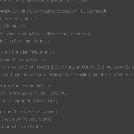
Artists Exhibition, Darmstädter Secession , TU Darmstadt
f Fine Arts, Munich
Fabrik, Munich
hr, was sie einmal war / Altes Gefängnis, Freising
rie Dina Renninger, Munich
alerie Christian Pixis, Munich
gyptian Museum, Munich
ifizieren – das Zitat in Malerei, Zeichnung und Grafik, 28th Art Award Exhi
n-Nürtingen Foundation / Kreissparkasse Gallery, Kirchheim unter Teck
lturm, Kunstverein Aichach
erie in Bewegung, Marstall Landshut
tion / Leipzig Book Fair, Leipzig
ellung / Kunstverein Ellwangen
5,6 & Dina4 Projekte, Munich
. muenchen, Karlsruhe