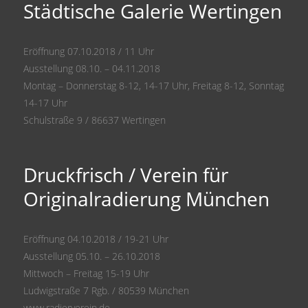
Städtische Galerie Wertingen
Eröffnung 07.10.2018 / 11 Uhr
Ausstellung 08.10. – 04.11.2018
Montag – Donnerstag 8-12, 14-17 Uhr, Freitag 8-12, Sonntag
14-17 Uhr
Schulstraße 9 / 86637 Wertingen
Druckfrisch / Verein für
Originalradierung München
Eröffnung 04.10.2018 / 19-21 Uhr
Ausstellung 05.10. – 26.10.2018
Mittwoch – Freitag 15-19 Uhr
Ludwigstraße 7 Rgb. / 80539 München
www.radierverein.de