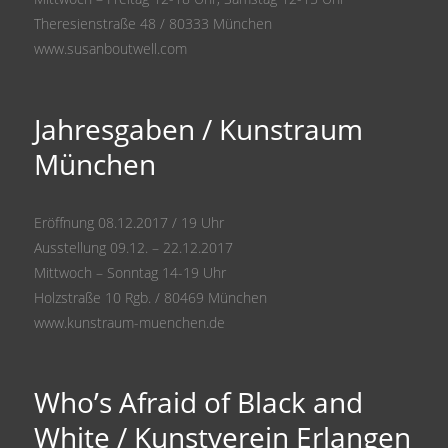
Theresienstraße 48 / 80333 München
www.susanboutwell.com
Jahresgaben / Kunstraum
München
Eröffnung 08.12.2017 / 19 Uhr
Ausstellung 09.12. – 22.12.2017
Mittwoch – Sonntag 14-19 Uhr
Holzstraße 10 Rgb. / 80469 München
www.kunstraum-muenchen.de
Who’s Afraid of Black and
White / Kunstverein Erlangen