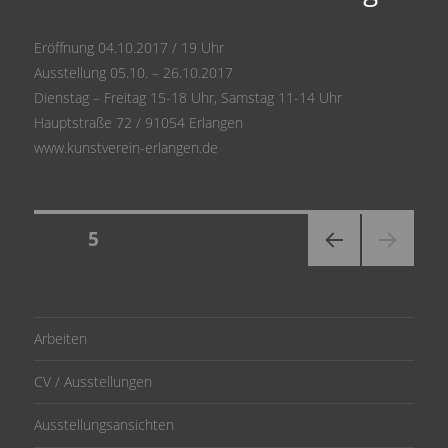
Eröffnung 04.10.2017 / 19 Uhr
Ausstellung 05.10. – 26.10.2017
Dienstag – Freitag 15-18 Uhr, Samstag 11-14 Uhr
Hauptstraße 72 / 91054 Erlangen
www.kunstverein-erlangen.de
Posts
SEITE
5
VORH
pagination
ERIGE
SEITE
Arbeiten
CV / Ausstellungen
Ausstellungsansichten